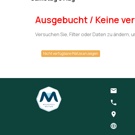
Ausgebucht / Keine ver
Versuchen Sie, Filter oder Daten zu ändern, 
Nicht verfügbare Plätze anzeigen
email
phone
location_on
language