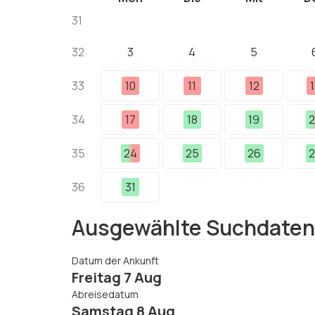
31
32
3
4
5
33
10
11
12
1
34
17
18
19
2
35
24
25
26
2
36
31
Ausgewählte Suchdaten
Datum der Ankunft
Freitag 7 Aug
Abreisedatum
Samstag 8 Aug