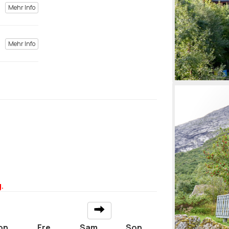
Mehr Info
Mehr Info
.
on
Fre
Sam
Son