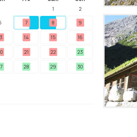
1
2
6
7
8
9
3
14
15
16
0
21
22
23
7
28
29
30